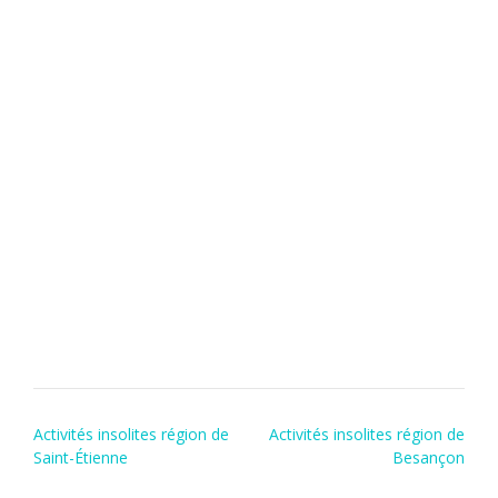
Chalon-sur-Saône - Balade en
bateau sur la Saône
Charolles - La Maison du Charolais
Rogny-les-Sept-Écluses - Location de
bateaux à pédales
Post
Activités insolites région de
Activités insolites région de
navigation
Saint-Étienne
Besançon