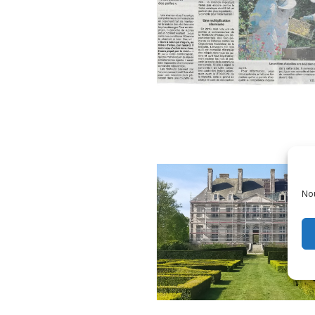
Saint-Jean-de-la-Rivière - 
de rucher à la Pépinière 
Racines et des Pelles"
Nou
Carneville - Parc du chât