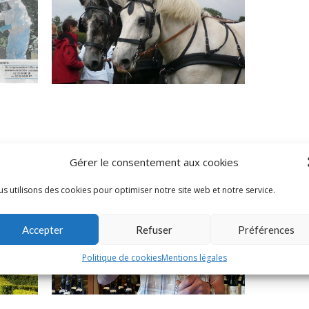
Visite
Digosville - Attelage et
"Des
Patrimoine en Cotentin
Gérer le consentement aux cookies
s utilisons des cookies pour optimiser notre site web et notre service.
Accepter
Refuser
Préférences
Politique de cookies
Mentions légales
eau de
Grosville - Fabrication de