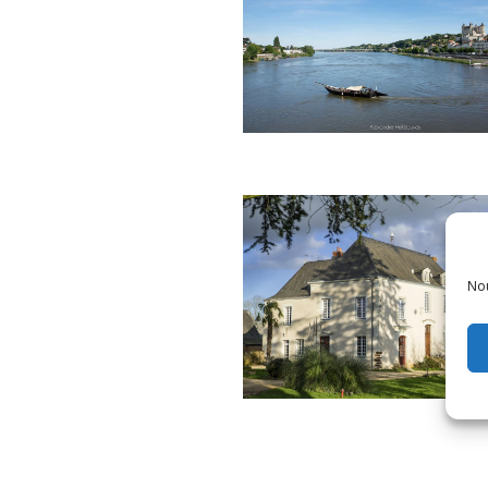
Saumur - Loire Evasion
Nou
Ménil - Château-Gontier