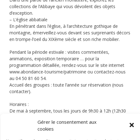
collections de l’Abbaye qui vous dévoilent des objets
d’exception.
– L’église abbatiale
En pénétrant dans l’église, à l’architecture gothique de
montagne, émerveillez-vous devant ses surprenants décors
en trompe-l’oeil du XIXème siècle et son riche mobilier.
Pendant la période estivale : visites commentées,
animations, exposition temporaire … pour la
programmation détaillée, rendez-vous sur le site internet
www.abondance-tourisme/patrimoine ou contactez-nous
au 04 50 81 60 54.
Accueil des groupes : toute l’année sur réservation (nous
contacter).
Horaires :
De mai à septembre, tous les jours de 9h30 à 12h (12h30
en juillet et août) et de 14h à 18h.
Gérer le consentement aux
En octobre, du lundi au vendredi de 14h à 17h.
cookies
Fermeture annuelle : du 1er novembre au 19 décembre
2021.