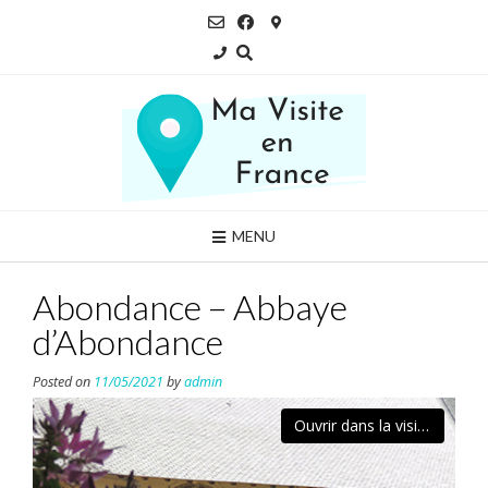
Skip
to
content
MENU
Abondance – Abbaye
d’Abondance
Posted on
11/05/2021
by
admin
Ouvrir dans la visionneuse