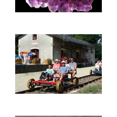
Champagnat-le-Jeune - Les Mines
d'Améthystes d'Auvergne
Ally - Le Pédalorail du Grand Pays de
Salers