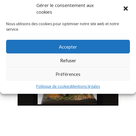
Gérer le consentement aux
cookies
Charmes - astronomie
Nous utilisons des cookies pour optimiser notre site web et notre
service.
Accepter
Refuser
Préférences
Politique de cookies
Mentions légales
Droiturier - Musée de la figurine
historique d'art