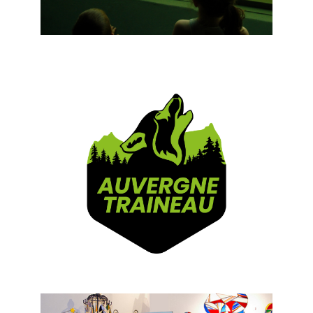
Vichy - Observatoire des Poissons
Migrateurs
La Bourboule - Auvergne Traineau