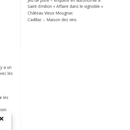
Jeu de piste – enquête en autonomie à
Saint-Emilion « Affaire dans le vignoble »
Château Vieux Mougnac
Cadillac – Maison des vins
 y a un
vec les
e les
tion