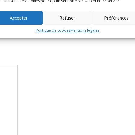
s utilisons des cookies pour optimiser notre site web et notre service.
nes, la réservation est conseillée soit par le site www.carnac-tuktuk.
7 45
Accepter
Refuser
Préférences
Politique de cookies
Mentions légales