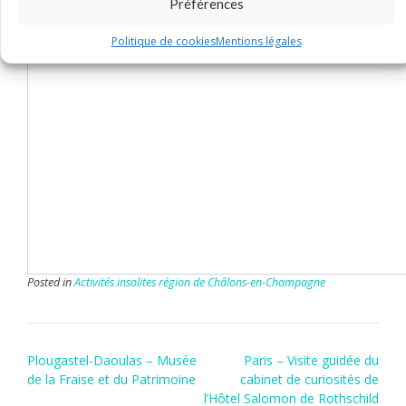
Préférences
Politique de cookies
Mentions légales
Posted in
Activités insolites région de Châlons-en-Champagne
Post
Plougastel-Daoulas – Musée
Paris – Visite guidée du
navigation
de la Fraise et du Patrimoine
cabinet de curiosités de
l’Hôtel Salomon de Rothschild