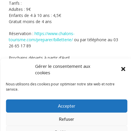
Tarifs :
Adultes : 9€
Enfants de 4 à 10 ans : 4,5€
Gratuit moins de 4 ans
Réservation :
https://www.chalons-
tourisme.com/preparer/billetterie/
ou par téléphone au 03
26 65 17 89
Prochains départs à partir d’Avril.
Gérer le consentement aux
3 quai des Arts 51000 Châlons-en-Champagne
cookies
accueil@chalons-tourisme.com
Tel. : 03 26 65 17 89
Nous utilisons des cookies pour optimiser notre site web et notre
https://www.chalons-tourisme.com/visiter_bouger/balades-
service.
en-barque-l-eau-dyssee-loi0000000001369/
Accepter
Je découvre l’activité
Refuser