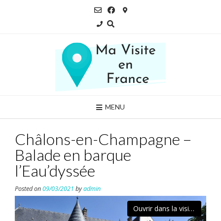
Skip
to
content
MENU
Châlons-en-Champagne –
Balade en barque
l’Eau’dyssée
Posted on
09/03/2021
by
admin
Ouvrir dans la visionneuse