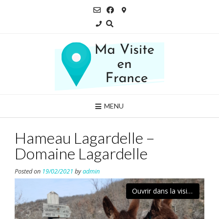
Skip
to
content
MENU
Hameau Lagardelle –
Domaine Lagardelle
Posted on
19/02/2021
by
admin
Ouvrir dans la visionneuse