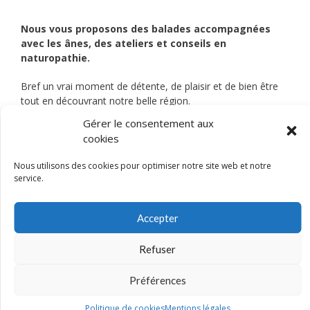
Nous vous proposons des balades accompagnées
avec les ânes, des ateliers et conseils en
naturopathie.
Bref un vrai moment de détente, de plaisir et de bien être
tout en découvrant notre belle région.
Gérer le consentement aux
Hameau Lagardelle
cookies
domainelagardelle@gmail.com
Tel. : 06.07.87.91.45
Nous utilisons des cookies pour optimiser notre site web et notre
http://www.domainelagardelle.com
service.
Je découvre l’activité
Accepter
Refuser
Préférences
Politique de cookies
Mentions légales