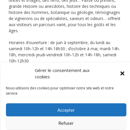
textes et images, des films, des jeux… Passé ou présent,
grande Histoire ou anecdotes, histoire des techniques ou
histoire des hommes, botanique ou géologie, témoignages
de vignerons ou de spécialistes, saveurs et odeurs… offrent
aux visiteurs un parcours varié, pour tous les goûts et les
âges.
Horaires d’ouverture : de juin à septembre, du lundi au
samedi 10h-12h et 14h-18h30 ; d’octobre à mai, mardi 14h-
18h, mercredi-jeudi-vendredi 10h-12h et 14h-18h, samedi
10h-12h30
Gérer le consentement aux
Tarifs : adulte 5 € (VG 8 €) ; étudiant, PMR, chômeur 3 € (VG
cookies
4 €) ; moins de 18 ans gratuit
Nous utilisons des cookies pour optimiser notre site web et notre
46 rue Docteur Veyrat, 73800 Montmélian
service.
patrimoinemusee@montmelian.com
Tel. : 04 79 84 42 23
http://www.montmelian.com/mvvs
Accepter
Refuser
Je découvre l’activité