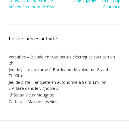
Post
Chanaz – un patrimoine
Gap – Jardin alpin de Gap
navigation
préservé au bord de l’eau
Charance
Les dernières activités
Versailles – Balade en trottinettes électriques tout terrain
2h
Jeu de piste nocturne à Bordeaux : le voleur du Grand
Théâtre
Jeu de piste – enquête en autonomie à Saint-Emilion
« Affaire dans le vignoble »
Château Vieux Mougnac
Cadillac – Maison des vins