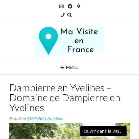
Skip
to
content
MENU
Dampierre en Yvelines –
Domaine de Dampierre en
Yvelines
Posted on
02/03/2021
by
admin
Ouvrir dans la visionneuse