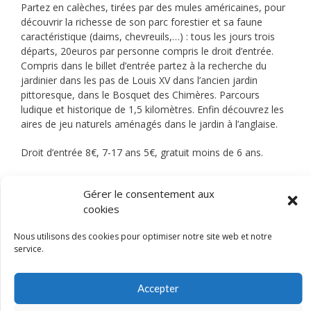
Partez en calèches, tirées par des mules américaines, pour
découvrir la richesse de son parc forestier et sa faune
caractéristique (daims, chevreuils,…) : tous les jours trois
départs, 20euros par personne compris le droit d’entrée.
Compris dans le billet d’entrée partez à la recherche du
jardinier dans les pas de Louis XV dans l’ancien jardin
pittoresque, dans le Bosquet des Chimères. Parcours
ludique et historique de 1,5 kilomètres. Enfin découvrez les
aires de jeu naturels aménagés dans le jardin à l’anglaise.
Droit d’entrée 8€, 7-17 ans 5€, gratuit moins de 6 ans.
Ouvert tous les jours de 10h00 à 17h30 sauf le lundi.
Gérer le consentement aux
cookies
Billetterie en ligne depuis le site internet. location rosalies,
voiturettes électriques et barques. Point restauration sur
Nous utilisons des cookies pour optimiser notre site web et notre
place.
service.
Route de Chevreuse – 78720 Dampierre en Yvelines
contact@domaine-dampierre.com
Accepter
Tel. : 01 30 52 52 83
http://www.domaine-dampierre.com