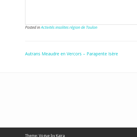
Posted in
Activités insolites région de Toulon
Post
Autrans Meaudre en Vercors – Parapente Isère
navigation
Theme: Vogue by
Kaira