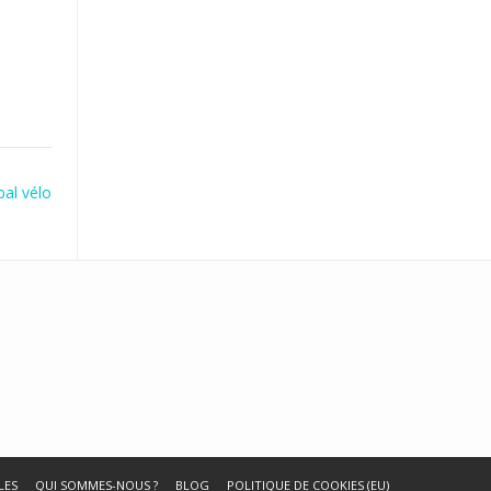
bal vélo
LES
QUI SOMMES-NOUS ?
BLOG
POLITIQUE DE COOKIES (EU)